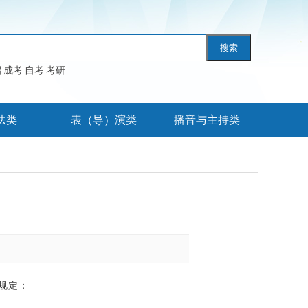
搜索
招
成考
自考
考研
法类
表（导）演类
播音与主持类
规定：